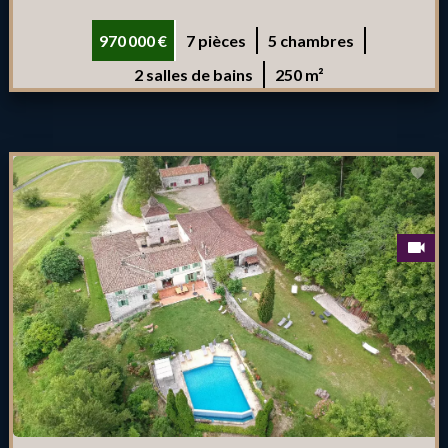
970 000 €
7 pièces
5 chambres
2 salles de bains
250 m²