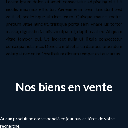
Lorem ipsum dolor sit amet, consectetur adipiscing elit. Ut
iaculis maximus efficitur. Aenean enim sem, tincidunt sed
velit id, scelerisque ultrices enim. Quisque mauris metus,
pretium vitae nunc ut, tristique porta sem. Phasellus tortor
massa, dignissim iaculis volutpat ut, dapibus at ex. Aliquam
vitae tempor dui. Ut laoreet nulla ut ligula consectetur
consequat id a arcu. Donec a nibh et arcu dapibus bibendum
volutpat nec enim. Vestibulum dictum semper est eu cursus.
Nos biens en vente
Aucun produit ne correspond à ce jour aux critères de votre
recherche.