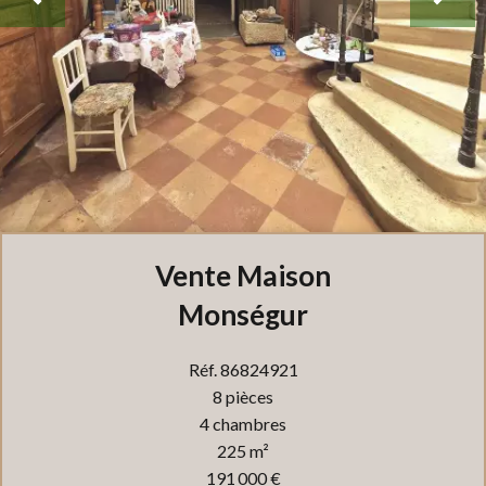
Vente Maison
Monségur
Réf. 86824921
8 pièces
4 chambres
225 m²
191 000 €