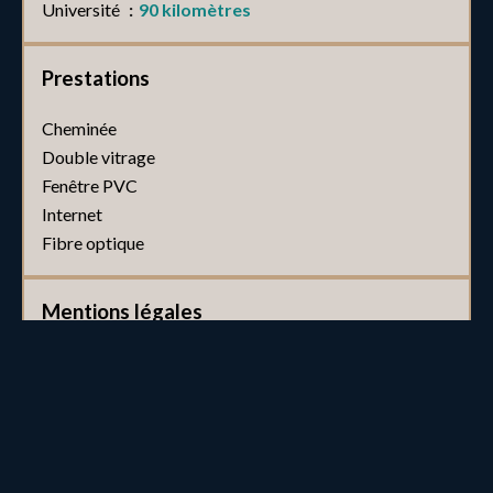
Université
90 kilomètres
Prestations
Cheminée
Double vitrage
Fenêtre PVC
Internet
Fibre optique
Mentions légales
Honoraires à la charge du vendeur
Montant estimé des dépenses annuelles d'énergie pour
un usage standard, établi à partir des prix de l'énergie
de l'année 2021 : 4250€ ~ 5770€
Les informations sur les risques auxquels ce bien est