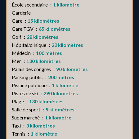
École secondaire
1 kilomètre
Garderie
Gare
15 kilomètres
Gare TGV
65 kilomètres
Golf
28 kilomètres
Hôpital/clinique
22 kilomètres
Médecin
100 mètres
Mer
130 kilomètres
Palais des congrès
90 kilomètres
Parking public
200 mètres
Piscine publique
1 kilomètre
Pistes de ski
290 kilomètres
Plage
130 kilomètres
Salle de sport
9 kilomètres
Supermarché
1 kilomètre
Taxi
3 kilomètres
Tennis
1 kilomètre