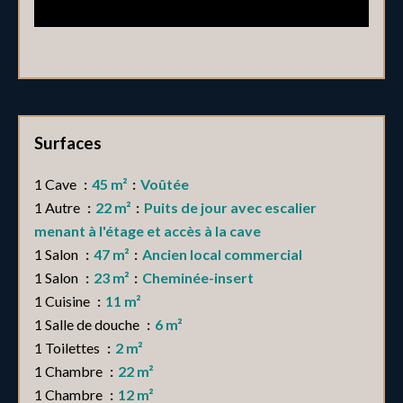
Surfaces
1 Cave
45 m²
Voûtée
1 Autre
22 m²
Puits de jour avec escalier
menant à l'étage et accès à la cave
1 Salon
47 m²
Ancien local commercial
1 Salon
23 m²
Cheminée-insert
1 Cuisine
11 m²
1 Salle de douche
6 m²
1 Toilettes
2 m²
1 Chambre
22 m²
1 Chambre
12 m²